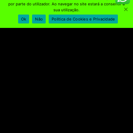
por parte do utilizador. Ao navegar no site estará a consentir a
Av. General Humberto Delgado, R/C Fracção E,
sua utilização.
4560-232, Penafiel
Ok
Não
Politica de Cookies e Privacidade
geral@bsplace.pt
REDES SOCIAIS
Política de Privacidade e Cookies
Livro de Reclamações
© 2022 BSPLACE - Todos os direitos reservados