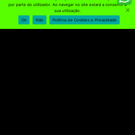
CONTACTOS
por parte do utilizador. Ao navegar no site estará a consentir a
sua utilização.
255 147 352 | 913 588 921
Ok
Não
Politica de Cookies e Privacidade
Av. General Humberto Delgado, R/C Fracção E,
4560-232, Penafiel
geral@bsplace.pt
REDES SOCIAIS
Política de Privacidade e Cookies